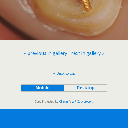
« previous in gallery
next in gallery »
Back to top
Mobile
Desktop
Copy Protected by
Chetan
's
WP-Copyprotect
.