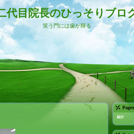
二代目院長のひっそりブロ
笑う門には歯が輝る
Pages
紹介