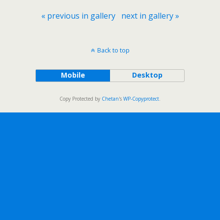
« previous in gallery
next in gallery »
Back to top
Mobile
Desktop
Copy Protected by
Chetan
's
WP-Copyprotect
.