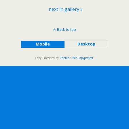
next in gallery »
Back to top
Mobile
Desktop
Copy Protected by
Chetan
's
WP-Copyprotect
.