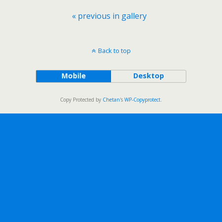
« previous in gallery
Back to top
Mobile
Desktop
Copy Protected by
Chetan
's
WP-Copyprotect
.