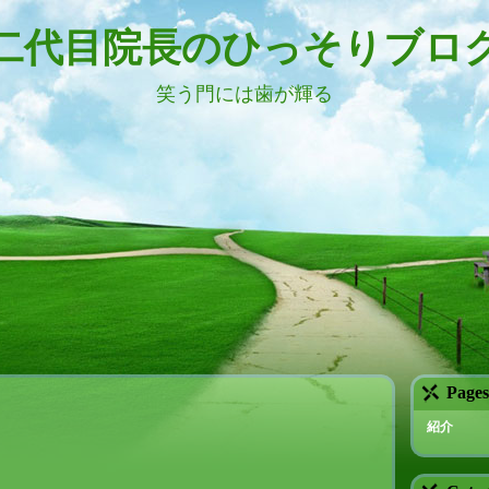
二代目院長のひっそりブロ
笑う門には歯が輝る
Pages
紹介