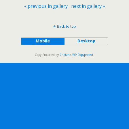
« previous in gallery
next in gallery »
Back to top
Mobile
Desktop
Copy Protected by
Chetan
's
WP-Copyprotect
.