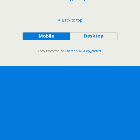
Back to top
Mobile
Desktop
Copy Protected by
Chetan
's
WP-Copyprotect
.