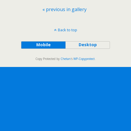
« previous in gallery
Back to top
Mobile
Desktop
Copy Protected by
Chetan
's
WP-Copyprotect
.