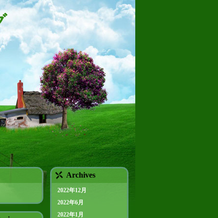
グ
Archives
2022年12月
2022年6月
2022年1月