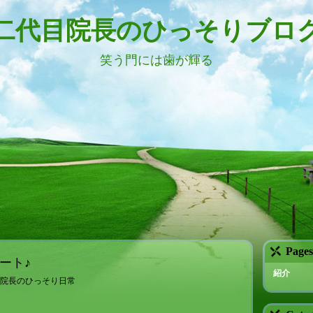
二代目院長のひっそりブロ
笑う門には歯が輝る
Pages
ート♪
紹介
院長のひっそり日常