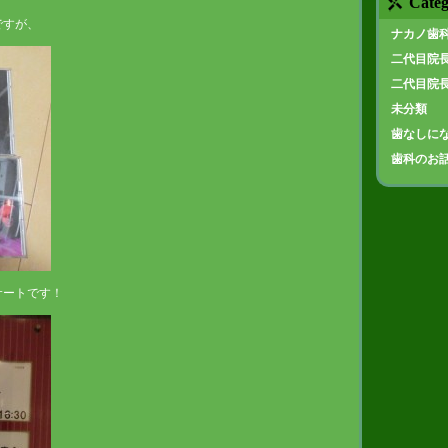
Categ
ですが、
ナカノ歯
二代目院
二代目院
未分類
歯なしに
歯科のお
サートです！