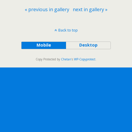
« previous in gallery
next in gallery »
Back to top
Mobile
Desktop
Copy Protected by
Chetan
's
WP-Copyprotect
.