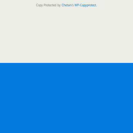
Copy Protected by
Chetan
's
WP-Copyprotect
.