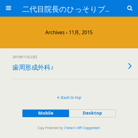
二代目院長のひっそりブログ
Archives › 11月, 2015
2015年11月23日
歯周形成外科♪
Back to top
Mobile
Desktop
Copy Protected by
Chetan
's
WP-Copyprotect
.