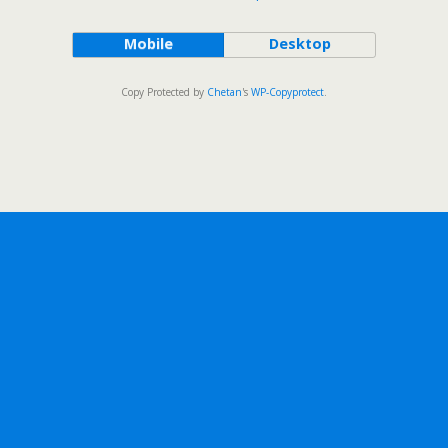
Mobile
Desktop
Copy Protected by
Chetan
's
WP-Copyprotect
.