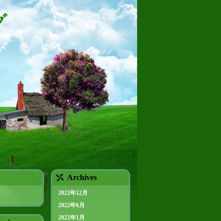
グ
Archives
2022年12月
2022年6月
2022年1月