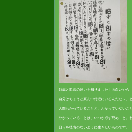
18歳と81歳の違いを知りました！面白いやら
自分はちょうど真ん中付近にいるんだな～、
人間わかっていることと、わかっていないこ
分かっていることは、いつか必ず死ぬこと。
日々を後悔のないように生きたいものです。