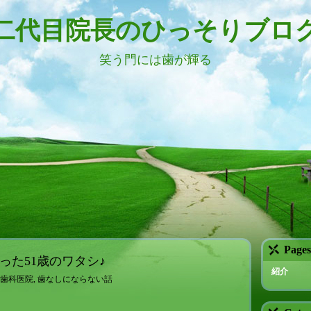
二代目院長のひっそりブロ
笑う門には歯が輝る
Pages
知った51歳のワタシ♪
紹介
歯科医院
,
歯なしにならない話